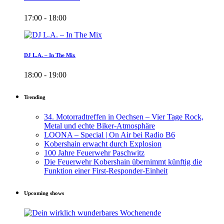
17:00 - 18:00
DJ L.A. – In The Mix
18:00 - 19:00
Trending
34. Motorradtreffen in Oechsen – Vier Tage Rock,
Metal und echte Biker-Atmosphäre
LOONA – Special | On Air bei Radio B6
Kobershain erwacht durch Explosion
100 Jahre Feuerwehr Paschwitz
Die Feuerwehr Kobershain übernimmt künftig die
Funktion einer First-Responder-Einheit
Upcoming shows