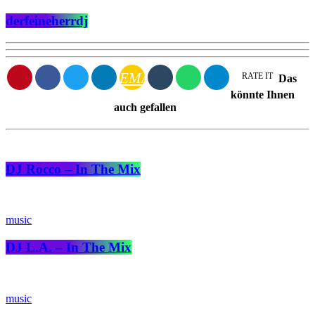
derfeineherrdj
EMAIL
RATE IT
Das
könnte Ihnen
auch gefallen
DJ Rocco – In The Mix
music
DJ L.A. – In The Mix
music