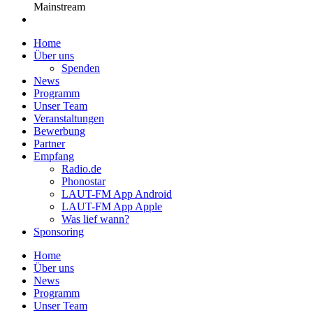
Mainstream
Home
Über uns
Spenden
News
Programm
Unser Team
Veranstaltungen
Bewerbung
Partner
Empfang
Radio.de
Phonostar
LAUT-FM App Android
LAUT-FM App Apple
Was lief wann?
Sponsoring
Home
Über uns
News
Programm
Unser Team