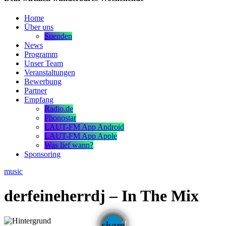
Home
Über uns
Spenden
News
Programm
Unser Team
Veranstaltungen
Bewerbung
Partner
Empfang
Radio.de
Phonostar
LAUT-FM App Android
LAUT-FM App Apple
Was lief wann?
Sponsoring
music
derfeineherrdj – In The Mix
email
share