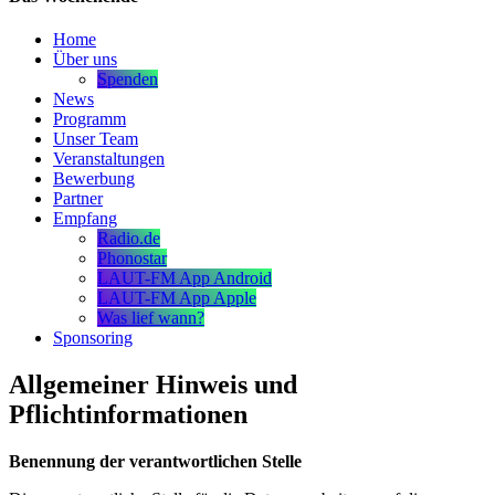
Home
Über uns
Spenden
News
Programm
Unser Team
Veranstaltungen
Bewerbung
Partner
Empfang
Radio.de
Phonostar
LAUT-FM App Android
LAUT-FM App Apple
Was lief wann?
Sponsoring
Allgemeiner Hinweis und
Pflichtinformationen
Benennung der verantwortlichen Stelle