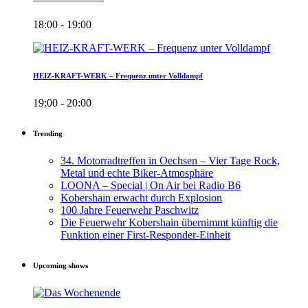
18:00 - 19:00
HEIZ-KRAFT-WERK – Frequenz unter Volldampf
19:00 - 20:00
Trending
34. Motorradtreffen in Oechsen – Vier Tage Rock,
Metal und echte Biker-Atmosphäre
LOONA – Special | On Air bei Radio B6
Kobershain erwacht durch Explosion
100 Jahre Feuerwehr Paschwitz
Die Feuerwehr Kobershain übernimmt künftig die
Funktion einer First-Responder-Einheit
Upcoming shows