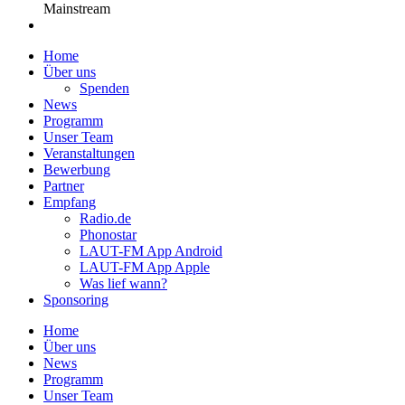
Mainstream
Home
Über uns
Spenden
News
Programm
Unser Team
Veranstaltungen
Bewerbung
Partner
Empfang
Radio.de
Phonostar
LAUT-FM App Android
LAUT-FM App Apple
Was lief wann?
Sponsoring
Home
Über uns
News
Programm
Unser Team