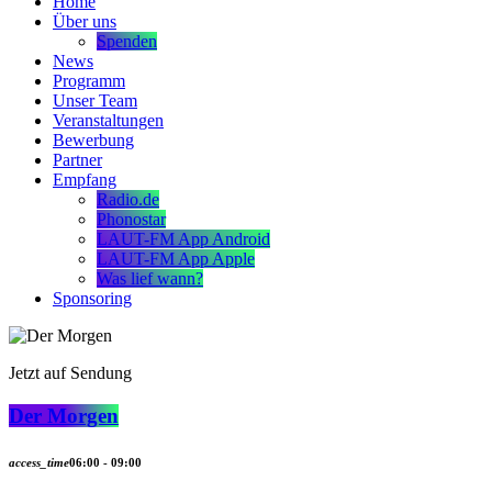
Home
Über uns
Spenden
News
Programm
Unser Team
Veranstaltungen
Bewerbung
Partner
Empfang
Radio.de
Phonostar
LAUT-FM App Android
LAUT-FM App Apple
Was lief wann?
Sponsoring
Jetzt auf Sendung
Der Morgen
access_time
06:00 - 09:00