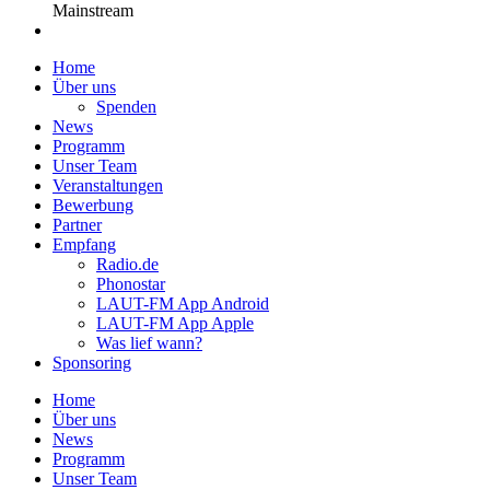
Mainstream
Home
Über uns
Spenden
News
Programm
Unser Team
Veranstaltungen
Bewerbung
Partner
Empfang
Radio.de
Phonostar
LAUT-FM App Android
LAUT-FM App Apple
Was lief wann?
Sponsoring
Home
Über uns
News
Programm
Unser Team