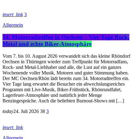
insert_link
3
Allgemein
34. Motorradtreffen in Oechsen – Vier Tage Rock,
Metal und echte Biker-Atmosphäre
Vom 7. bis 10. August 2026 verwandelt sich das kleine Rhöndorf
Oechsen in Thüringen wieder zum Treffpunkt für Motorradfans,
Rock- und Metal-Liebhaber und alle, die Lust auf ein ganzes
Wochenende voller Musik, Motoren und guter Stimmung haben.
Der MC Oechsen/Rhön lädt bereits zum 34. Motorradtreffen ein.
Vier Tage lang erwartet die Besucher ein abwechslungsreiches
Programm mit Live-Musik, Biker-Frühstück, Rhönrundfahrt,
Lagerfeuer-Atmosphäre und natürlich jeder Menge
Benzingespräche. Auch die beliebten Burnout-Shows mit […]
today
24. Juli 2026
38
3
insert_link
Allgemein