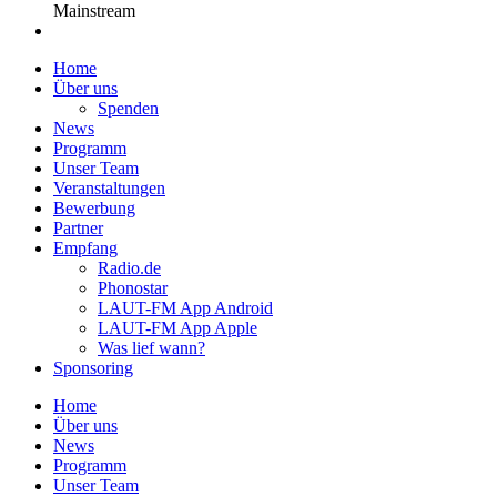
Mainstream
Home
Über uns
Spenden
News
Programm
Unser Team
Veranstaltungen
Bewerbung
Partner
Empfang
Radio.de
Phonostar
LAUT-FM App Android
LAUT-FM App Apple
Was lief wann?
Sponsoring
Home
Über uns
News
Programm
Unser Team