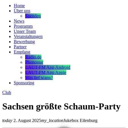
Home
Über uns
Spenden
News
Programm
Unser Team
Veranstaltungen
Bewerbung
Partner
Empfang
Radio.de
Phonostar
LAUT-FM App Android
LAUT-FM App Apple
Was lief wann?
Sponsoring
Club
Sachsen größte Schaum-Party
today
2. August 2025
my_location
Jukebox Eilenburg