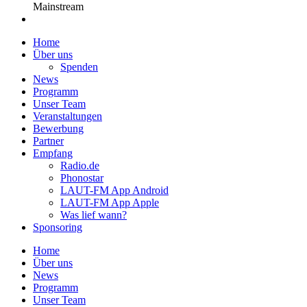
Mainstream
Home
Über uns
Spenden
News
Programm
Unser Team
Veranstaltungen
Bewerbung
Partner
Empfang
Radio.de
Phonostar
LAUT-FM App Android
LAUT-FM App Apple
Was lief wann?
Sponsoring
Home
Über uns
News
Programm
Unser Team